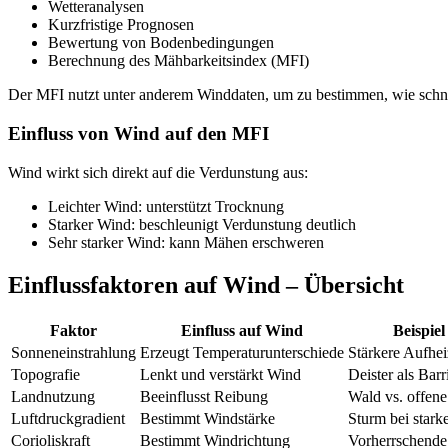
Wetteranalysen
Kurzfristige Prognosen
Bewertung von Bodenbedingungen
Berechnung des Mähbarkeitsindex (MFI)
Der MFI nutzt unter anderem Winddaten, um zu bestimmen, wie schne
Einfluss von Wind auf den MFI
Wind wirkt sich direkt auf die Verdunstung aus:
Leichter Wind: unterstützt Trocknung
Starker Wind: beschleunigt Verdunstung deutlich
Sehr starker Wind: kann Mähen erschweren
Einflussfaktoren auf Wind – Übersicht
Faktor
Einfluss auf Wind
Beispie
Sonneneinstrahlung
Erzeugt Temperaturunterschiede
Stärkere Aufhei
Topografie
Lenkt und verstärkt Wind
Deister als Barr
Landnutzung
Beeinflusst Reibung
Wald vs. offen
Luftdruckgradient
Bestimmt Windstärke
Sturm bei stark
Corioliskraft
Bestimmt Windrichtung
Vorherrschend