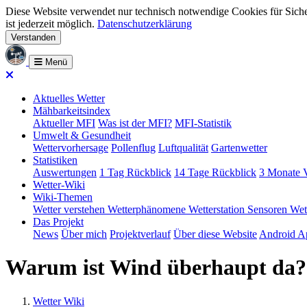
Diese Website verwendet nur technisch notwendige Cookies für Siche
ist jederzeit möglich.
Datenschutzerklärung
Verstanden
Menü
Aktuelles Wetter
Mähbarkeitsindex
Aktueller MFI
Was ist der MFI?
MFI-Statistik
Umwelt & Gesundheit
Wettervorhersage
Pollenflug
Luftqualität
Gartenwetter
Statistiken
Auswertungen
1 Tag Rückblick
14 Tage Rückblick
3 Monate V
Wetter-Wiki
Wiki-Themen
Wetter verstehen
Wetterphänomene
Wetterstation
Sensoren
Wet
Das Projekt
News
Über mich
Projektverlauf
Über diese Website
Android A
Warum ist Wind überhaupt da? –
Wetter Wiki