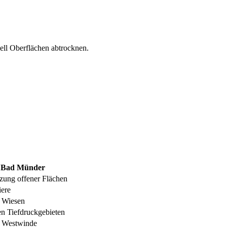
ll Oberflächen abtrocknen.
l Bad Münder
zung offener Flächen
iere
e Wiesen
en Tiefdruckgebieten
e Westwinde