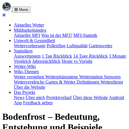
Menü
Aktuelles Wetter
Mähbarkeitsindex
Aktueller MFI
Was ist der MFI?
MFI-Statistik
Umwelt & Gesundheit
Wettervorhersage
Pollenflug
Luftqualität
Gartenwetter
Statistiken
Auswertungen
1 Tag Rückblick
14 Tage Rückblick
3 Monate
Vergleich
Jahresrückblick
Heute vs Vorjahr
Wetter-Wiki
Wiki-Themen
Wetter verstehen
Wetterphänomene
Wetterstation
Sensoren
Wettervergleiche
Garten & Wetter
Definitionen
Wetterdienst
Über die Website
Das Projekt
News
Über mich
Projektverlauf
Über diese Website
Android
App
Feedback geben
Bodenfrost – Bedeutung,
Entstehung und Beispiele