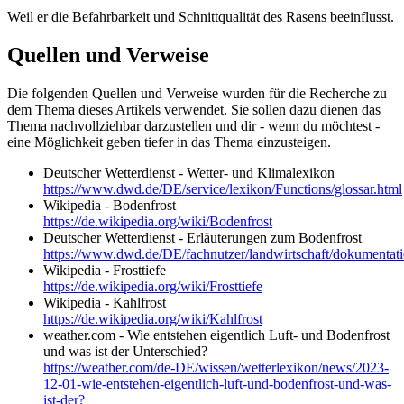
Weil er die Befahrbarkeit und Schnittqualität des Rasens beeinflusst.
Quellen und Verweise
Die folgenden Quellen und Verweise wurden für die Recherche zu
dem Thema dieses Artikels verwendet. Sie sollen dazu dienen das
Thema nachvollziehbar darzustellen und dir - wenn du möchtest -
eine Möglichkeit geben tiefer in das Thema einzusteigen.
Deutscher Wetterdienst - Wetter- und Klimalexikon
https://www.dwd.de/DE/service/lexikon/Functions/glossar.html
Wikipedia - Bodenfrost
https://de.wikipedia.org/wiki/Bodenfrost
Deutscher Wetterdienst - Erläuterungen zum Bodenfrost
https://www.dwd.de/DE/fachnutzer/landwirtschaft/dokumentati
Wikipedia - Frosttiefe
https://de.wikipedia.org/wiki/Frosttiefe
Wikipedia - Kahlfrost
https://de.wikipedia.org/wiki/Kahlfrost
weather.com - Wie entstehen eigentlich Luft- und Bodenfrost
und was ist der Unterschied?
https://weather.com/de-DE/wissen/wetterlexikon/news/2023-
12-01-wie-entstehen-eigentlich-luft-und-bodenfrost-und-was-
ist-der?