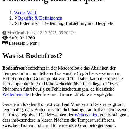
Wetter Wiki
Begriffe & Definitionen
Bodenfrost – Bedeutung, Entstehung und Beispiele
Veröffentlichung:
12.12.2025, 05:20 Uhr
Aufrufe:
1260
Lesezeit: 5 Min.
Was ist Bodenfrost?
Bodenfrost
bezeichnet in der Meteorologie das Absinken der
Temperatur in unmittelbarer Bodennähe (typischerweise in 5 cm
Höhe) unter den Gefrierpunkt von 0 °C. Dabei kann die offizielle
Lufttemperatur in 2 m Höhe weiterhin über 0 °C liegen. Dieses
Phänomen führt häufig zu Fehleinschätzungen, da klassische
Wetterberichte
Bodenfrost nicht immer direkt widerspiegeln.
Gerade im lokalen Kontext von Bad Münder am Deister zeigt sich
regelmäßig, dass Bodenfrost deutlich häufiger auftritt als gemessene
Luftfrostereignisse. Die Messdaten der
Wetterstation
von bestätigen,
dass insbesondere in klaren Nächten die Temperaturdifferenz
zwischen Boden und 2 m Höhe mehrere Grad betragen kann.