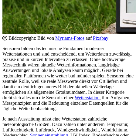
Bildcopyright: Bild von
Myriams-Fotos
auf
Pixabay
Sensoren bilden das technische Fundament moderner
Wetterstationen und sind entscheidend, um Wetterdaten zuverlässig,
präzise und in kurzen Intervallen zu erfassen. Ohne hochwertige
Messtechnik wären aktuelle Wetterinformationen, langfristige
Auswertungen und lokale Analysen kaum möglich. Gerade bei
regionalen Plattformen wie wetter bad münder spielen Sensoren eine
zentrale Rolle, weil sie reale Messwerte direkt vor Ort liefern und
damit ein deutlich genaueres Bild der aktuellen Wetterlage
ermöglichen als allgemeine Großraumdaten. In dieser Kategorie
dreht sich alles um die Sensorik einer
Wetterstation
, ihre Aufgaben,
Messprinzipien und die Bedeutung einzelner Datenquellen für die
tägliche Wetterbeobachtung.
Je nach Ausstattung misst eine Wetterstation zahlreiche
meteorologische Größen. Dazu zählen unter anderem Temperatur,
Luftfeuchtigkeit, Luftdruck, Windgeschwindigkeit, Windrichtung,
Niederschlag,
Sonneneinstrahlung
, UV-Index, Bodenfeuchte oder