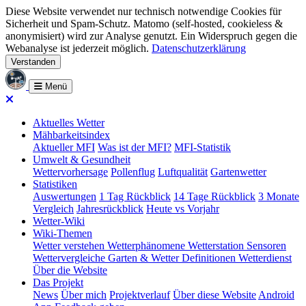
Diese Website verwendet nur technisch notwendige Cookies für
Sicherheit und Spam-Schutz. Matomo (self-hosted, cookieless &
anonymisiert) wird zur Analyse genutzt. Ein Widerspruch gegen die
Webanalyse ist jederzeit möglich.
Datenschutzerklärung
Verstanden
Menü
Aktuelles Wetter
Mähbarkeitsindex
Aktueller MFI
Was ist der MFI?
MFI-Statistik
Umwelt & Gesundheit
Wettervorhersage
Pollenflug
Luftqualität
Gartenwetter
Statistiken
Auswertungen
1 Tag Rückblick
14 Tage Rückblick
3 Monate
Vergleich
Jahresrückblick
Heute vs Vorjahr
Wetter-Wiki
Wiki-Themen
Wetter verstehen
Wetterphänomene
Wetterstation
Sensoren
Wettervergleiche
Garten & Wetter
Definitionen
Wetterdienst
Über die Website
Das Projekt
News
Über mich
Projektverlauf
Über diese Website
Android