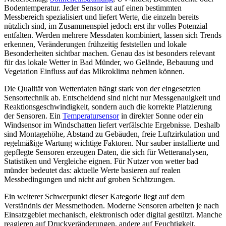
Bodentemperatur. Jeder Sensor ist auf einen bestimmten
Messbereich spezialisiert und liefert Werte, die einzeln bereits
nützlich sind, im Zusammenspiel jedoch erst ihr volles Potenzial
entfalten. Werden mehrere Messdaten kombiniert, lassen sich Trends
erkennen, Veränderungen frühzeitig feststellen und lokale
Besonderheiten sichtbar machen. Genau das ist besonders relevant
für das lokale Wetter in Bad Münder, wo Gelände, Bebauung und
Vegetation Einfluss auf das Mikroklima nehmen können.
Die Qualität von Wetterdaten hängt stark von der eingesetzten
Sensortechnik ab. Entscheidend sind nicht nur Messgenauigkeit und
Reaktionsgeschwindigkeit, sondern auch die korrekte Platzierung
der Sensoren. Ein
Temperatursensor
in direkter Sonne oder ein
Windsensor im Windschatten liefert verfälschte Ergebnisse. Deshalb
sind Montagehöhe, Abstand zu Gebäuden, freie Luftzirkulation und
regelmäßige Wartung wichtige Faktoren. Nur sauber installierte und
gepflegte Sensoren erzeugen Daten, die sich für Wetteranalysen,
Statistiken und Vergleiche eignen. Für Nutzer von wetter bad
münder bedeutet das: aktuelle Werte basieren auf realen
Messbedingungen und nicht auf groben Schätzungen.
Ein weiterer Schwerpunkt dieser Kategorie liegt auf dem
Verständnis der Messmethoden. Moderne Sensoren arbeiten je nach
Einsatzgebiet mechanisch, elektronisch oder digital gestützt. Manche
reagieren auf Druckveränderungen, andere auf Feuchtigkeit,