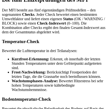
Der MFI besteht aus fünf eigenständigen Prüfmodellen – den
sogenannten
Checks
. Jeder Check bewertet einen bestimmten
Umweltfaktor und liefert einen eigenen
Status
(OK / WARNING /
BLOCK) sowie einen
Check-Indexwert
(0–100). Die
Kombination aller Checks ergibt den finalen Gesamt-Indexwert aus
dem der Gesamtstatus abgeleitet wird.
Temperatur-Check
Bewertet die Lufttemperatur in drei Teilanalysen:
Kurzfrost-Erkennung:
Erkennt, ob innerhalb der letzten
Stunden Temperaturen unter dem Gefrierpunkt aufgetreten
sind.
Frost-Nachwirkung:
Berücksichtigt Frostperioden der
letzten Tage, die die Grasnarbe noch beeinflussen können.
Wachstumsphasen-Analyse:
Bewertet Hitzestress bei sehr
hohen Temperaturen sowie kältebedingte
Wachstumshemmnisse.
Bodentemperatur-Check
Bewertet die physikalische Belastbarkeit des Bodens auf Basis der