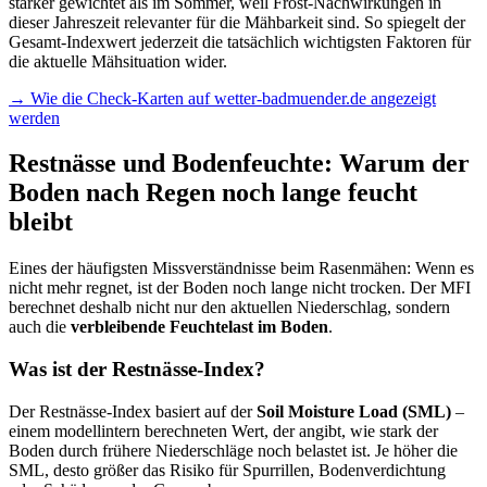
stärker gewichtet als im Sommer, weil Frost-Nachwirkungen in
dieser Jahreszeit relevanter für die Mähbarkeit sind. So spiegelt der
Gesamt-Indexwert jederzeit die tatsächlich wichtigsten Faktoren für
die aktuelle Mähsituation wider.
→ Wie die Check-Karten auf wetter-badmuender.de angezeigt
werden
Restnässe und Bodenfeuchte: Warum der
Boden nach Regen noch lange feucht
bleibt
Eines der häufigsten Missverständnisse beim Rasenmähen: Wenn es
nicht mehr regnet, ist der Boden noch lange nicht trocken. Der MFI
berechnet deshalb nicht nur den aktuellen Niederschlag, sondern
auch die
verbleibende Feuchtelast im Boden
.
Was ist der Restnässe-Index?
Der Restnässe-Index basiert auf der
Soil Moisture Load (SML)
–
einem modellintern berechneten Wert, der angibt, wie stark der
Boden durch frühere Niederschläge noch belastet ist. Je höher die
SML, desto größer das Risiko für Spurrillen, Bodenverdichtung