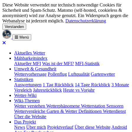
Diese Website verwendet nur technisch notwendige Cookies für
Sicherheit und Spam-Schutz. Matomo (self-hosted, cookieless &
anonymisiert) wird zur Analyse genutzt. Ein Widerspruch gegen die
Webanalyse ist jederzeit möglich.
Datenschutzerklärung
Verstanden
Menü
Aktuelles Wetter
Mähbarkeitsindex
Aktueller MFI
Was ist der MFI?
MFI-Statistik
Umwelt & Gesundheit
Wettervorhersage
Pollenflug
Luftqualität
Gartenwetter
Statistiken
Auswertungen
1 Tag Rückblick
14 Tage Rückblick
3 Monate
Vergleich
Jahresrückblick
Heute vs Vorjahr
Wetter-Wiki
Wiki-Themen
Wetter verstehen
Wetterphänomene
Wetterstation
Sensoren
Wettervergleiche
Garten & Wetter
Definitionen
Wetterdienst
Über die Website
Das Projekt
News
Über mich
Projektverlauf
Über diese Website
Android