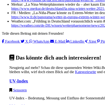
https://www.t-online.de/nachrichten/panorama/wetter/id_10089
Merkur: „La Nina‑Wetterphänomen wieder da – aber kaum Ein
https://www.merkur.de/deutschland/la-nina-winter-wetter-202
FR / Medien: „La-Niña-Phase könnte zu Extrem-Wetter im deu
https://www.fr.de/panorama/wetter-in-europa-extrem-winter-we
Weather.com: „Frühling in Deutschland voraussichtlich warm &
https://weather.com/de-DE/wissen/wetterphaenomene/news/2025
Teile diesen Beitrag mit deinen Freunden!
Facebook
X
WhatsApp
E-Mail
LinkedIn
Xing
Pin
Das könnte dich auch interessieren!
Neugierig auf mehr? Schau dir diese spannenden Wetter-Wiki-Be
bleiben willst, wirf doch einen Blick auf die
Kategorieseite
und e
UV-Index
Sensoren
UV-Index – Bedeutung, Messung und Einfluss der Sonnenstrahlun