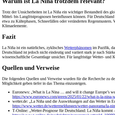
Warum ist La Niña trotzdem relevant?
Trotz der Unsicherheiten ist La Niña ein wichtiger Bestandteil des
Mittel‑ bis Langfristprognosen beeinflussen können. Für Deutschland
etwa zu Kältephasen, Schneefällen oder veränderten Regenmustern. 
Klimaelemente.
Fazit
La Niña ist ein natürliches, zyklisches
Wetterphänomen
im Pazifik, da
Deutschland ist jedoch nicht eindeutig und variiert stark je nach S
wissenschaftliche Gesamtlage unsicher. Für langfristige Wetter‑ und
Quellen und Verweise
Die folgenden Quellen und Verweise wurden für die Recherche zu dem
Möglichkeit geben tiefer in das Thema einzusteigen.
Euronews: „What is La Nina … and will it change Europe’s we
https://www.euronews.com/green/2025/01/22/what-is-la-nina-wi
wetter.de: „La Niña und die Auswirkungen auf das Wetter in E
https://www.wetter.de/wettermeldungen/wetter-panorama/la-ni
T‑Online: „Wetter-Prognose für Deutschland: La Niña kommt