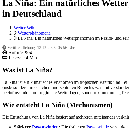
La Niña: Ein natürliches Wette
in Deutschland
Wetter Wiki
Wetterphänomene
La Niña: Ein natürliches Wetterphänomen im Pazifik und sein
Veröffentlichung:
12.12.2025, 05:56 Uhr
Aufrufe:
904
Lesezeit: 4 Min.
Was ist La Niña?
La Niña ist ein klimatisches Phänomen im tropischen Pazifik und Te
(insbesondere im östlichen und zentralen Bereich), was mit verstärkt
beeinflusst nicht nur regionale Wetterlagen, sondern kann durch „Te
Wie entsteht La Niña (Mechanismen)
Die Entstehung von La Niña basiert auf mehreren miteinander verknü
Stärkere
Passatwinden
:
Die östlichen
Passatwinde
verstärken