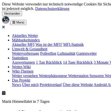
Diese Website verwendet nur technisch notwendige Cookies für Siche
ist jederzeit möglich.
Datenschutzerklärung
Verstanden
Menü
Aktuelles Wetter
Mähbarkeitsindex
Aktueller MFI
Was ist der MFI?
MFI-Statistik
Umwelt & Gesundheit
Wettervorhersage
Pollenflug
Luftqualität
Gartenwetter
Statistiken
Auswertungen
1 Tag Rückblick
14 Tage Rückblick
3 Monate V
Wetter-Wiki
Wiki-Themen
Wetter verstehen
Wetterphänomene
Wetterstation
Sensoren
Wet
Das Projekt
News
Über mich
Projektverlauf
Über diese Website
Android A
Mariä Himmelfahrt in 7 Tagen