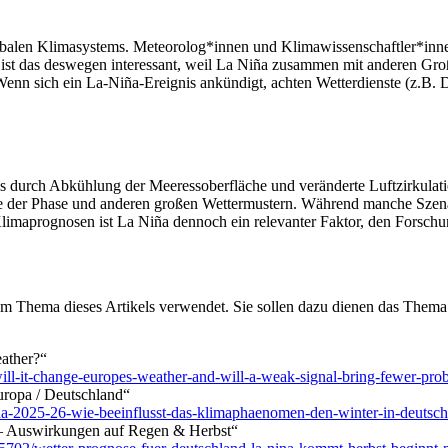
 globalen Klimasystems. Meteorolog*innen und Klimawissenschaftler*i
 ist das deswegen interessant, weil La Niña zusammen mit anderen Groß
Wenn sich ein La‑Niña‑Ereignis ankündigt, achten Wetterdienste (z.B
s durch Abkühlung der Meeressoberfläche und veränderte Luftzirkulation
tärke der Phase und anderen großen Wettermustern. Während manche Szen
 Klimaprognosen ist La Niña dennoch ein relevanter Faktor, den Forsch
 Thema dieses Artikels verwendet. Sie sollen dazu dienen das Thema n
ather?“
ll-it-change-europes-weather-and-will-a-weak-signal-bring-fewer-pro
uropa / Deutschland“
na-2025-26-wie-beeinflusst-das-klimaphaenomen-den-winter-in-deutsc
 – Auswirkungen auf Regen & Herbst“