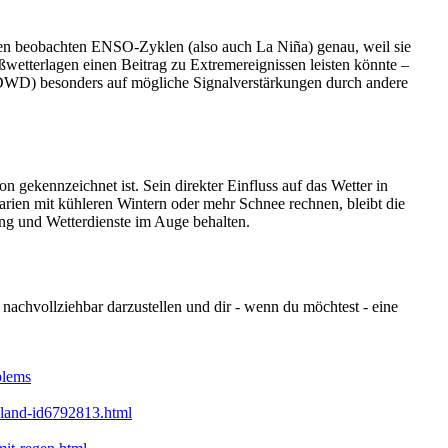
nnen beobachten ENSO‑Zyklen (also auch La Niña) genau, weil sie
wetterlagen einen Beitrag zu Extremereignissen leisten könnte –
. DWD) besonders auf mögliche Signalverstärkungen durch andere
 gekennzeichnet ist. Sein direkter Einfluss auf das Wetter in
arien mit kühleren Wintern oder mehr Schnee rechnen, bleibt die
ung und Wetterdienste im Auge behalten.
achvollziehbar darzustellen und dir - wenn du möchtest - eine
blems
hland-id6792813.html