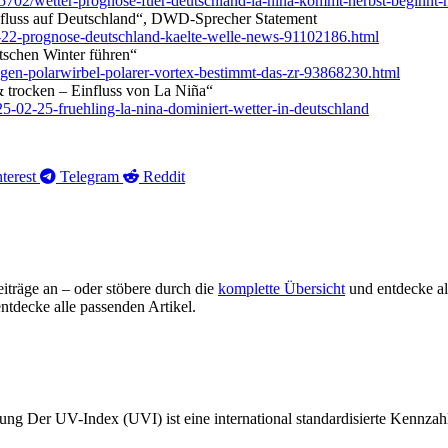
5702/wetter-prognose-fuer-deutschland-la-nina-kommt-herbst-beginnt-
fluss auf Deutschland“, DWD-Sprecher Statement
1-22-prognose-deutschland-kaelte-welle-news-91102186.html
tschen Winter führen“
gen-polarwirbel-polarer-vortex-bestimmt-das-zr-93868230.html
 trocken – Einfluss von La Niña“
-02-25-fruehling-la-nina-dominiert-wetter-in-deutschland
terest
Telegram
Reddit
iträge an – oder stöbere durch die
komplette Übersicht
und entdecke al
ntdecke alle passenden Artikel.
g Der UV-Index (UVI) ist eine international standardisierte Kennzahl