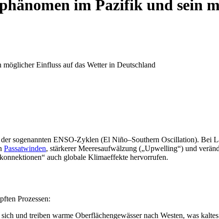
rphänomen im Pazifik und sein mö
 möglicher Einfluss auf das Wetter in Deutschland
il der sogenannten ENSO‑Zyklen (El Niño–Southern Oscillation). Bei L
en
Passatwinden
, stärkerer Meeresaufwälzung („Upwelling“) und veränd
lekonnektionen“ auch globale Klimaeffekte hervorrufen.
pften Prozessen:
 sich und treiben warme Oberflächengewässer nach Westen, was kaltes W