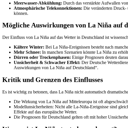
Meerwasser-Abkühlung:
Durch das verstärkte Aufwallen von 
Atmosphärische Telekonnektionen:
Die veränderten Druck- u
können.
Mögliche Auswirkungen von La Niña auf d
Der Einfluss von La Niña auf das Wetter in Deutschland ist wissensch
Kältere Winter:
Bei La Niña-Ereignissen besteht nach manchen
Mehr Schnee:
In manchen Szenarien könnte La Niña zu erhöh
Dürren oder Trockenphasen:
Einige Prognosen deuten darauf
Unsicherheit & Schwacher Effekt:
Der Deutsche Wetterdienst
Auswirkungen von La Niña auf Deutschland“.
Kritik und Grenzen des Einflusses
Es ist wichtig zu betonen, dass La Niña nicht automatisch dramatis
Die Wirkung von La Niña auf Mitteleuropa ist oft abgeschwächt,
Modellunsicherheiten: Nicht alle La‑Niña-Ereignisse sind glei
Effekte auf das europäische Wetter.
Die Prognosen für Deutschland gelten oft mit hoher Unsicherhe