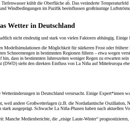
Tiefenwasser kühlt die Oberfläche ab. Das veränderte Temperaturfeld 
nd Windbedingungen im Pazifik beeinflussen großräumige Luftströmung
as Wetter in Deutschland
aftlich nicht eindeutig und stark von vielen Faktoren abhängig. Einig
 Modellsimulationen die Möglichkeit für stärkeren Frost oder frühere 
ten Schneemengen in bestimmten Regionen führen – etwa wegen verstä
 hin, dass in bestimmten Jahreszeiten weniger Regen zu erwarten sein
 (DWD) sieht den direkten Einfluss von La Niña auf Mitteleuropa ehe
che Wetteränderungen in Deutschland verursacht. Einige Expert*innen w
 weil andere Großwetterlagen (z.B. die Nordatlantische Oszillation, N
ch stark ausgeprägt. Schwache La Niña-Phasen haben nach aktuellen Vo
it: Manche Medienberichte, die „eisige Laute-Winter“ prognostizieren,