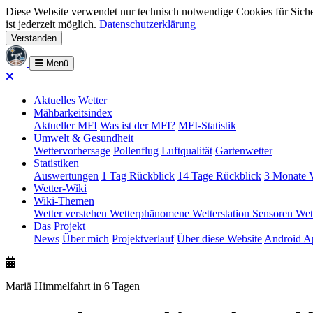
Diese Website verwendet nur technisch notwendige Cookies für Siche
ist jederzeit möglich.
Datenschutzerklärung
Verstanden
Menü
Aktuelles Wetter
Mähbarkeitsindex
Aktueller MFI
Was ist der MFI?
MFI-Statistik
Umwelt & Gesundheit
Wettervorhersage
Pollenflug
Luftqualität
Gartenwetter
Statistiken
Auswertungen
1 Tag Rückblick
14 Tage Rückblick
3 Monate V
Wetter-Wiki
Wiki-Themen
Wetter verstehen
Wetterphänomene
Wetterstation
Sensoren
Wet
Das Projekt
News
Über mich
Projektverlauf
Über diese Website
Android A
Mariä Himmelfahrt in 6 Tagen