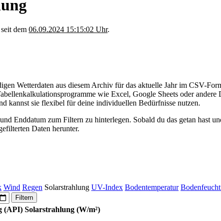
lung
 seit dem
06.09.2024 15:15:02 Uhr
.
digen Wetterdaten aus diesem Archiv für das aktuelle Jahr im CSV-Forma
abellenkalkulationsprogramme wie Excel, Google Sheets oder andere D
nd kannst sie flexibel für deine individuellen Bedürfnisse nutzen.
- und Enddatum zum Filtern zu hinterlegen. Sobald du das getan hast und 
efilterten Daten herunter.
k
Wind
Regen
Solarstrahlung
UV-Index
Bodentemperatur
Bodenfeuchti
Filtern
g (API)
Solarstrahlung (W/m²)