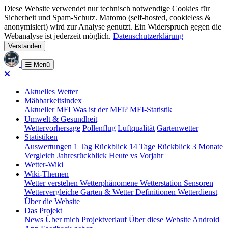
Diese Website verwendet nur technisch notwendige Cookies für
Sicherheit und Spam-Schutz. Matomo (self-hosted, cookieless &
anonymisiert) wird zur Analyse genutzt. Ein Widerspruch gegen die
Webanalyse ist jederzeit möglich.
Datenschutzerklärung
Verstanden
Menü
Aktuelles Wetter
Mähbarkeitsindex
Aktueller MFI
Was ist der MFI?
MFI-Statistik
Umwelt & Gesundheit
Wettervorhersage
Pollenflug
Luftqualität
Gartenwetter
Statistiken
Auswertungen
1 Tag Rückblick
14 Tage Rückblick
3 Monate
Vergleich
Jahresrückblick
Heute vs Vorjahr
Wetter-Wiki
Wiki-Themen
Wetter verstehen
Wetterphänomene
Wetterstation
Sensoren
Wettervergleiche
Garten & Wetter
Definitionen
Wetterdienst
Über die Website
Das Projekt
News
Über mich
Projektverlauf
Über diese Website
Android