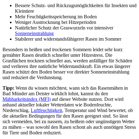
Bessere Schutz- und Rückzugsmöglichkeiten für Insekten und
Kleintiere
Mehr Feuchtigkeitsspeicherung im Boden
Weniger Austrocknung bei Hitzeperioden
Natürlicher Schutz der Graswurzeln vor intensiver
Sonneneinstrahlung
Stabilerer und widerstandsfähigerer Rasen im Sommer
Besonders in heißen und trockenen Sommern leidet sehr kurz
gemähter Rasen deutlich schneller unter Hitzestress. Die
Grasflächen trocknen schneller aus, werden anfälliger für Schäden
und verlieren ihre natürliche Widerstandskraft. Ein etwas längerer
Rasen schützt den Boden besser vor direkter Sonneneinstrahlung
und reduziert die Verdunstung.
Tipp:
Wenn du wissen möchtest, wann sich das Rasenmähen in
Bad Münder am Deister wirklich lohnt, kannst du den
Mähbarkeitsindex (MFI)
auf dieser Website nutzen. Dort wird
anhand aktueller lokaler Wetterdaten wie Bodenfeuchte,
Niederschlag,
Luftfeuchtigkeit
, Temperatur und Wind bewertet, ob
die aktuellen Bedingungen für den Rasen geeignet sind. So lässt
sich vermeiden, bei zu nassem, zu heißem oder ungünstigem Wetter
zu mähen – was sowohl den Rasen schont als auch unnötigen Stress
für Tiere und Boden reduziert.