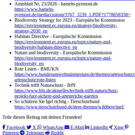
Amtsblatt Nr. 23/2026 - hameln-pyrmont.de
https://www.hameln-
pyrmont.de/media/custom/3767_3239_1.PDF?1778658358=
Biodiversity Strategy for 2023 - Europäische Kommission
https://environment.ec.europa.eu/strategy/biodiversity-
strategy-2030_en
Habitats Directive - Europäische Kommission
https://environment.ec.europa.eu/topics/nature-and-
biodiversity/habitats-directive_en
Nature and biodiversity - Europäische Kommission
https://environment.ec.europa.eu/topics/nature-and-
biodiversity_en
Rote Listen - BMUKN
https://www.bundesumweltministerium.de/themen/artenschutz/n
artenschutz/rote-listen
Technik trifft Naturschutz - BfN
https://www.bfn.de/aktuelles/technik-trifft-naturschutz-
projekt-fuer-sichere-und-artenreiche-gaerten
So schützen Sie Igel richtig - Tierschutzbund
https://www.tierschutzbund.de/tiere-themen/wildtiere/igel/
Teile diesen Beitrag mit deinen Freunden!
Facebook
X
WhatsApp
E-Mail
LinkedIn
Xing
Pinterest
Telegram
Reddit