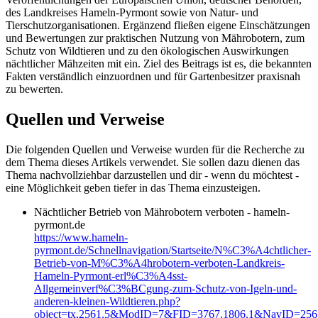
des Landkreises Hameln-Pyrmont sowie von Natur- und
Tierschutzorganisationen. Ergänzend fließen eigene Einschätzungen
und Bewertungen zur praktischen Nutzung von Mährobotern, zum
Schutz von Wildtieren und zu den ökologischen Auswirkungen
nächtlicher Mähzeiten mit ein. Ziel des Beitrags ist es, die bekannten
Fakten verständlich einzuordnen und für Gartenbesitzer praxisnah
zu bewerten.
Quellen und Verweise
Die folgenden Quellen und Verweise wurden für die Recherche zu
dem Thema dieses Artikels verwendet. Sie sollen dazu dienen das
Thema nachvollziehbar darzustellen und dir - wenn du möchtest -
eine Möglichkeit geben tiefer in das Thema einzusteigen.
Nächtlicher Betrieb von Mährobotern verboten - hameln-
pyrmont.de
https://www.hameln-
pyrmont.de/Schnellnavigation/Startseite/N%C3%A4chtlicher-
Betrieb-von-M%C3%A4hrobotern-verboten-Landkreis-
Hameln-Pyrmont-erl%C3%A4sst-
Allgemeinverf%C3%BCgung-zum-Schutz-von-Igeln-und-
anderen-kleinen-Wildtieren.php?
object=tx,2561.5&ModID=7&FID=3767.1806.1&NavID=25