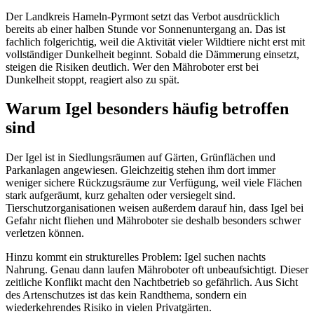
Der Landkreis Hameln-Pyrmont setzt das Verbot ausdrücklich
bereits ab einer halben Stunde vor Sonnenuntergang an. Das ist
fachlich folgerichtig, weil die Aktivität vieler Wildtiere nicht erst mit
vollständiger Dunkelheit beginnt. Sobald die Dämmerung einsetzt,
steigen die Risiken deutlich. Wer den Mähroboter erst bei
Dunkelheit stoppt, reagiert also zu spät.
Warum Igel besonders häufig betroffen
sind
Der Igel ist in Siedlungsräumen auf Gärten, Grünflächen und
Parkanlagen angewiesen. Gleichzeitig stehen ihm dort immer
weniger sichere Rückzugsräume zur Verfügung, weil viele Flächen
stark aufgeräumt, kurz gehalten oder versiegelt sind.
Tierschutzorganisationen weisen außerdem darauf hin, dass Igel bei
Gefahr nicht fliehen und Mähroboter sie deshalb besonders schwer
verletzen können.
Hinzu kommt ein strukturelles Problem: Igel suchen nachts
Nahrung. Genau dann laufen Mähroboter oft unbeaufsichtigt. Dieser
zeitliche Konflikt macht den Nachtbetrieb so gefährlich. Aus Sicht
des Artenschutzes ist das kein Randthema, sondern ein
wiederkehrendes Risiko in vielen Privatgärten.