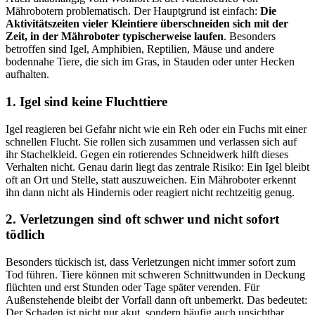
Mährobotern problematisch. Der Hauptgrund ist einfach:
Die
Aktivitätszeiten vieler Kleintiere überschneiden sich mit der
Zeit, in der Mähroboter typischerweise laufen
. Besonders
betroffen sind Igel, Amphibien, Reptilien, Mäuse und andere
bodennahe Tiere, die sich im Gras, in Stauden oder unter Hecken
aufhalten.
1. Igel sind keine Fluchttiere
Igel reagieren bei Gefahr nicht wie ein Reh oder ein Fuchs mit einer
schnellen Flucht. Sie rollen sich zusammen und verlassen sich auf
ihr Stachelkleid. Gegen ein rotierendes Schneidwerk hilft dieses
Verhalten nicht. Genau darin liegt das zentrale Risiko: Ein Igel bleibt
oft an Ort und Stelle, statt auszuweichen. Ein Mähroboter erkennt
ihn dann nicht als Hindernis oder reagiert nicht rechtzeitig genug.
2. Verletzungen sind oft schwer und nicht sofort
tödlich
Besonders tückisch ist, dass Verletzungen nicht immer sofort zum
Tod führen. Tiere können mit schweren Schnittwunden in Deckung
flüchten und erst Stunden oder Tage später verenden. Für
Außenstehende bleibt der Vorfall dann oft unbemerkt. Das bedeutet:
Der Schaden ist nicht nur akut, sondern häufig auch unsichtbar.