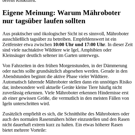
bereits Risikozeit.
Eigene Meinung: Warum Mähroboter
nur tagsüber laufen sollten
Aus praktischer und ökologischer Sicht ist es sinnvoll, Mähroboter
ausschließlich tagsüber zu betreiben. Empfehlenswert ist ein
Zeitfenster etwa zwischen
10:00 Uhr und 17:00 Uhr
. In dieser Zeit
sind viele nachtaktive Wildtiere wie Igel, Amphibien oder
Kleinsäuger deutlich seltener im Garten unterwegs.
Von Fahrzeiten in den frühen Morgenstunden, in der Dämmerung
oder nachts sollte grundsätzlich abgesehen werden. Gerade in den
Abendstunden beginnt die aktive Phase vieler Wildtiere.
Automatisch fahrende Mähroboter stellen dann ein unnötiges Risiko
dar, insbesondere weil aktuelle Geräte kleine Tiere häufig nicht
zuverlässig erkennen. Viele Mähroboter erkennen Hindernisse erst
ab einer gewissen Größe, die vermutlich in den meisten Fällen von
Igeln unterschritten wird.
Zusätzlich empfiehlt es sich, die Schnitthöhe des Mähroboters oder
auch des normalen Rasenmähers höher einzustellen und den Rasen
nicht dauerhaft extrem kurz zu halten. Ein etwas höherer Rasen
bietet mehrere Vorteile: