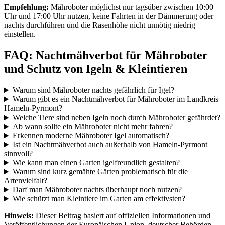
Empfehlung:
Mähroboter möglichst nur tagsüber zwischen 10:00
Uhr und 17:00 Uhr nutzen, keine Fahrten in der Dämmerung oder
nachts durchführen und die Rasenhöhe nicht unnötig niedrig
einstellen.
FAQ: Nachtmähverbot für Mähroboter
und Schutz von Igeln & Kleintieren
Warum sind Mähroboter nachts gefährlich für Igel?
Warum gibt es ein Nachtmähverbot für Mähroboter im Landkreis
Hameln-Pyrmont?
Welche Tiere sind neben Igeln noch durch Mähroboter gefährdet?
Ab wann sollte ein Mähroboter nicht mehr fahren?
Erkennen moderne Mähroboter Igel automatisch?
Ist ein Nachtmähverbot auch außerhalb von Hameln-Pyrmont
sinnvoll?
Wie kann man einen Garten igelfreundlich gestalten?
Warum sind kurz gemähte Gärten problematisch für die
Artenvielfalt?
Darf man Mähroboter nachts überhaupt noch nutzen?
Wie schützt man Kleintiere im Garten am effektivsten?
Hinweis:
Dieser Beitrag basiert auf offiziellen Informationen und
Veröffentlichungen der Europäischen Union, deutscher Behörden,