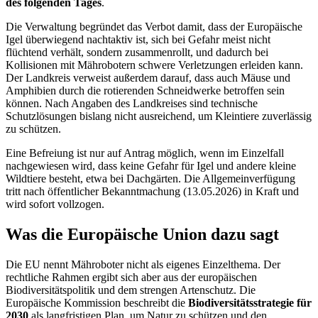
des folgenden Tages
.
Die Verwaltung begründet das Verbot damit, dass der Europäische
Igel überwiegend nachtaktiv ist, sich bei Gefahr meist nicht
flüchtend verhält, sondern zusammenrollt, und dadurch bei
Kollisionen mit Mährobotern schwere Verletzungen erleiden kann.
Der Landkreis verweist außerdem darauf, dass auch Mäuse und
Amphibien durch die rotierenden Schneidwerke betroffen sein
können. Nach Angaben des Landkreises sind technische
Schutzlösungen bislang nicht ausreichend, um Kleintiere zuverlässig
zu schützen.
Eine Befreiung ist nur auf Antrag möglich, wenn im Einzelfall
nachgewiesen wird, dass keine Gefahr für Igel und andere kleine
Wildtiere besteht, etwa bei Dachgärten. Die Allgemeinverfügung
tritt nach öffentlicher Bekanntmachung (13.05.2026) in Kraft und
wird sofort vollzogen.
Was die Europäische Union dazu sagt
Die EU nennt Mähroboter nicht als eigenes Einzelthema. Der
rechtliche Rahmen ergibt sich aber aus der europäischen
Biodiversitätspolitik und dem strengen Artenschutz. Die
Europäische Kommission beschreibt die
Biodiversitätsstrategie für
2030
als langfristigen Plan, um Natur zu schützen und den