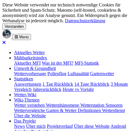
Diese Website verwendet nur technisch notwendige Cookies für
Sicherheit und Spam-Schutz. Matomo (self-hosted, cookieless &
anonymisiert) wird zur Analyse genutzt. Ein Widerspruch gegen die
Webanalyse ist jederzeit möglich.
Datenschutzerklärung
Verstanden
Menü
Aktuelles Wetter
Mähbarkeitsindex
Aktueller MFI
Was ist der MFI?
MFI-Statistik
Umwelt & Gesundheit
Wettervorhersage
Pollenflug
Luftqualität
Gartenwetter
Statistiken
Auswertungen
1 Tag Rückblick
14 Tage Rückblick
3 Monate
Vergleich
Jahresrückblick
Heute vs Vorjahr
Wetter-Wiki
Wiki-Themen
Wetter verstehen
Wetterphänomene
Wetterstation
Sensoren
Wettervergleiche
Garten & Wetter
Definitionen
Wetterdienst
Über die Website
Das Projekt
News
Über mich
Projektverlauf
Über diese Website
Android