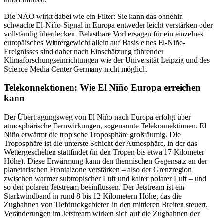
Die NAO wirkt dabei wie ein Filter: Sie kann das ohnehin
schwache El-Niño-Signal in Europa entweder leicht verstärken oder
vollständig überdecken. Belastbare Vorhersagen für ein einzelnes
europäisches Wintergewicht allein auf Basis eines El-Niño-
Ereignisses sind daher nach Einschätzung führender
Klimaforschungseinrichtungen wie der Universität Leipzig und des
Science Media Center Germany nicht möglich.
Telekonnektionen: Wie El Niño Europa erreichen
kann
Der Übertragungsweg von El Niño nach Europa erfolgt über
atmosphärische Fernwirkungen, sogenannte Telekonnektionen. El
Niño erwärmt die tropische Troposphäre großräumig. Die
Troposphäre ist die unterste Schicht der Atmosphäre, in der das
Wettergeschehen stattfindet (in den Tropen bis etwa 17 Kilometer
Höhe). Diese Erwärmung kann den thermischen Gegensatz an der
planetarischen Frontalzone verstärken – also der Grenzregion
zwischen warmer subtropischer Luft und kalter polarer Luft – und
so den polaren Jetstream beeinflussen. Der Jetstream ist ein
Starkwindband in rund 8 bis 12 Kilometern Höhe, das die
Zugbahnen von Tiefdruckgebieten in den mittleren Breiten steuert.
Veränderungen im Jetstream wirken sich auf die Zugbahnen der