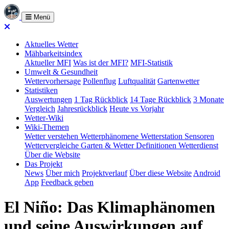
Menü
Aktuelles Wetter
Mähbarkeitsindex
Aktueller MFI
Was ist der MFI?
MFI-Statistik
Umwelt & Gesundheit
Wettervorhersage
Pollenflug
Luftqualität
Gartenwetter
Statistiken
Auswertungen
1 Tag Rückblick
14 Tage Rückblick
3 Monate
Vergleich
Jahresrückblick
Heute vs Vorjahr
Wetter-Wiki
Wiki-Themen
Wetter verstehen
Wetterphänomene
Wetterstation
Sensoren
Wettervergleiche
Garten & Wetter
Definitionen
Wetterdienst
Über die Website
Das Projekt
News
Über mich
Projektverlauf
Über diese Website
Android
App
Feedback geben
El Niño: Das Klimaphänomen
und seine Auswirkungen auf