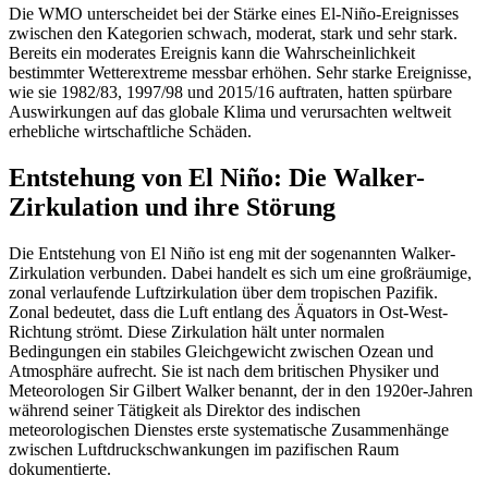
Die WMO unterscheidet bei der Stärke eines El-Niño-Ereignisses
zwischen den Kategorien schwach, moderat, stark und sehr stark.
Bereits ein moderates Ereignis kann die Wahrscheinlichkeit
bestimmter Wetterextreme messbar erhöhen. Sehr starke Ereignisse,
wie sie 1982/83, 1997/98 und 2015/16 auftraten, hatten spürbare
Auswirkungen auf das globale Klima und verursachten weltweit
erhebliche wirtschaftliche Schäden.
Entstehung von El Niño: Die Walker-
Zirkulation und ihre Störung
Die Entstehung von El Niño ist eng mit der sogenannten Walker-
Zirkulation verbunden. Dabei handelt es sich um eine großräumige,
zonal verlaufende Luftzirkulation über dem tropischen Pazifik.
Zonal bedeutet, dass die Luft entlang des Äquators in Ost-West-
Richtung strömt. Diese Zirkulation hält unter normalen
Bedingungen ein stabiles Gleichgewicht zwischen Ozean und
Atmosphäre aufrecht. Sie ist nach dem britischen Physiker und
Meteorologen Sir Gilbert Walker benannt, der in den 1920er-Jahren
während seiner Tätigkeit als Direktor des indischen
meteorologischen Dienstes erste systematische Zusammenhänge
zwischen Luftdruckschwankungen im pazifischen Raum
dokumentierte.