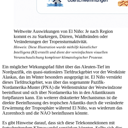
Weltweite Auswirkungen von El Niño: Je nach Region
kommt es zu Starkregen, Dürren, Waldbränden oder
Veränderungen der Tropensturmaktivität.
Hinweis: Diese Illustration wurde mithilfe künstlicher
Intelligenz (KI) erstellt und dient der vereinfachten visuellen
Veranschaulichung komplexer klimatologischer Prozesse.
Ein möglicher Wirkungspfad führt über das Aleuten-Tief im
Nordpazifik, ein quasi-stationäres Tiefdruckgebiet vor der Westküste
Alaskas, das im Winter besonders ausgeprägt ist. El Niño verstärkt
dieses Tiefdruckgebiet, was über das sogenannte Pazifik-
Nordamerika-Muster (PNA) die Wellenstruktur der Westwindzone
beeinflusst und sich über Nordamerika bis in den Atlantikraum
fortpflanzen kann. Ein weiterer diskutierter Mechanismus ist die
direkte Beeinflussung des tropischen Atlantiks durch die veränderte
Erwärmung der Troposphäre während El Niño, was wiederum das
Azorenhoch und die NAO beeinflussen könnte.
Es gibt Hinweise darauf, dass sich diese Telekonnektionen mit
fortschreitendem Klimawandel verstärken könnten. Sollte sich dies