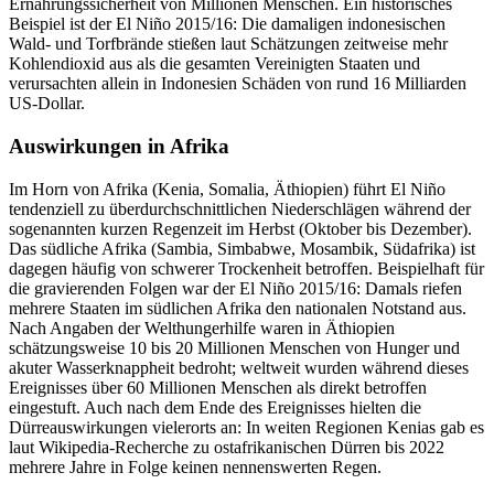
Ernährungssicherheit von Millionen Menschen. Ein historisches
Beispiel ist der El Niño 2015/16: Die damaligen indonesischen
Wald- und Torfbrände stießen laut Schätzungen zeitweise mehr
Kohlendioxid aus als die gesamten Vereinigten Staaten und
verursachten allein in Indonesien Schäden von rund 16 Milliarden
US-Dollar.
Auswirkungen in Afrika
Im Horn von Afrika (Kenia, Somalia, Äthiopien) führt El Niño
tendenziell zu überdurchschnittlichen Niederschlägen während der
sogenannten kurzen Regenzeit im Herbst (Oktober bis Dezember).
Das südliche Afrika (Sambia, Simbabwe, Mosambik, Südafrika) ist
dagegen häufig von schwerer Trockenheit betroffen. Beispielhaft für
die gravierenden Folgen war der El Niño 2015/16: Damals riefen
mehrere Staaten im südlichen Afrika den nationalen Notstand aus.
Nach Angaben der Welthungerhilfe waren in Äthiopien
schätzungsweise 10 bis 20 Millionen Menschen von Hunger und
akuter Wasserknappheit bedroht; weltweit wurden während dieses
Ereignisses über 60 Millionen Menschen als direkt betroffen
eingestuft. Auch nach dem Ende des Ereignisses hielten die
Dürreauswirkungen vielerorts an: In weiten Regionen Kenias gab es
laut Wikipedia-Recherche zu ostafrikanischen Dürren bis 2022
mehrere Jahre in Folge keinen nennenswerten Regen.