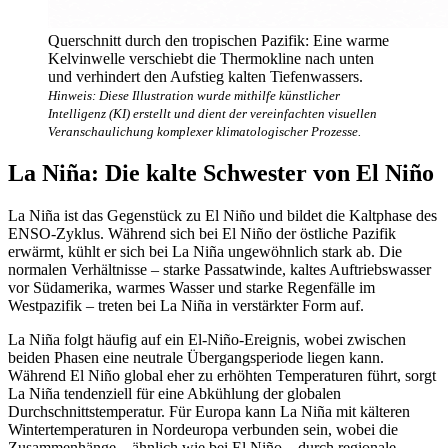
Querschnitt durch den tropischen Pazifik: Eine warme
Kelvinwelle verschiebt die Thermokline nach unten
und verhindert den Aufstieg kalten Tiefenwassers.
Hinweis: Diese Illustration wurde mithilfe künstlicher
Intelligenz (KI) erstellt und dient der vereinfachten visuellen
Veranschaulichung komplexer klimatologischer Prozesse.
La Niña: Die kalte Schwester von El Niño
La Niña ist das Gegenstück zu El Niño und bildet die Kaltphase des
ENSO-Zyklus. Während sich bei El Niño der östliche Pazifik
erwärmt, kühlt er sich bei La Niña ungewöhnlich stark ab. Die
normalen Verhältnisse – starke Passatwinde, kaltes Auftriebswasser
vor Südamerika, warmes Wasser und starke Regenfälle im
Westpazifik – treten bei La Niña in verstärkter Form auf.
La Niña folgt häufig auf ein El-Niño-Ereignis, wobei zwischen
beiden Phasen eine neutrale Übergangsperiode liegen kann.
Während El Niño global eher zu erhöhten Temperaturen führt, sorgt
La Niña tendenziell für eine Abkühlung der globalen
Durchschnittstemperatur. Für Europa kann La Niña mit kälteren
Wintertemperaturen in Nordeuropa verbunden sein, wobei die
Zusammenhänge – ähnlich wie bei El Niño – durch regionale