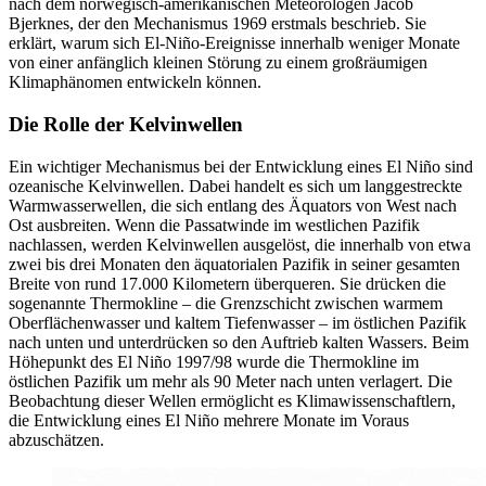
nach dem norwegisch-amerikanischen Meteorologen Jacob
Bjerknes, der den Mechanismus 1969 erstmals beschrieb. Sie
erklärt, warum sich El-Niño-Ereignisse innerhalb weniger Monate
von einer anfänglich kleinen Störung zu einem großräumigen
Klimaphänomen entwickeln können.
Die Rolle der Kelvinwellen
Ein wichtiger Mechanismus bei der Entwicklung eines El Niño sind
ozeanische Kelvinwellen. Dabei handelt es sich um langgestreckte
Warmwasserwellen, die sich entlang des Äquators von West nach
Ost ausbreiten. Wenn die Passatwinde im westlichen Pazifik
nachlassen, werden Kelvinwellen ausgelöst, die innerhalb von etwa
zwei bis drei Monaten den äquatorialen Pazifik in seiner gesamten
Breite von rund 17.000 Kilometern überqueren. Sie drücken die
sogenannte Thermokline – die Grenzschicht zwischen warmem
Oberflächenwasser und kaltem Tiefenwasser – im östlichen Pazifik
nach unten und unterdrücken so den Auftrieb kalten Wassers. Beim
Höhepunkt des El Niño 1997/98 wurde die Thermokline im
östlichen Pazifik um mehr als 90 Meter nach unten verlagert. Die
Beobachtung dieser Wellen ermöglicht es Klimawissenschaftlern,
die Entwicklung eines El Niño mehrere Monate im Voraus
abzuschätzen.