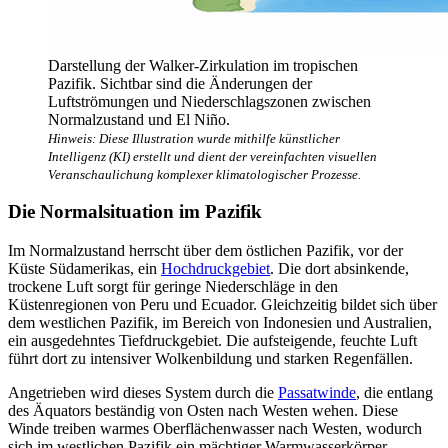
Darstellung der Walker-Zirkulation im tropischen
Pazifik. Sichtbar sind die Änderungen der
Luftströmungen und Niederschlagszonen zwischen
Normalzustand und El Niño.
Hinweis: Diese Illustration wurde mithilfe künstlicher
Intelligenz (KI) erstellt und dient der vereinfachten visuellen
Veranschaulichung komplexer klimatologischer Prozesse.
Die Normalsituation im Pazifik
Im Normalzustand herrscht über dem östlichen Pazifik, vor der
Küste Südamerikas, ein
Hochdruckgebiet
. Die dort absinkende,
trockene Luft sorgt für geringe Niederschläge in den
Küstenregionen von Peru und Ecuador. Gleichzeitig bildet sich über
dem westlichen Pazifik, im Bereich von Indonesien und Australien,
ein ausgedehntes Tiefdruckgebiet. Die aufsteigende, feuchte Luft
führt dort zu intensiver Wolkenbildung und starken Regenfällen.
Angetrieben wird dieses System durch die
Passatwinde
, die entlang
des Äquators beständig von Osten nach Westen wehen. Diese
Winde treiben warmes Oberflächenwasser nach Westen, wodurch
sich im westlichen Pazifik ein mächtiger Warmwasserkörper