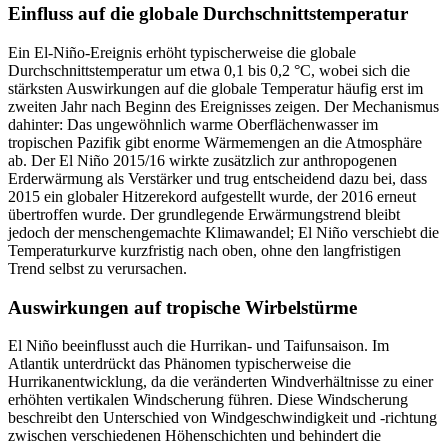
Einfluss auf die globale Durchschnittstemperatur
Ein El-Niño-Ereignis erhöht typischerweise die globale
Durchschnittstemperatur um etwa 0,1 bis 0,2 °C, wobei sich die
stärksten Auswirkungen auf die globale Temperatur häufig erst im
zweiten Jahr nach Beginn des Ereignisses zeigen. Der Mechanismus
dahinter: Das ungewöhnlich warme Oberflächenwasser im
tropischen Pazifik gibt enorme Wärmemengen an die Atmosphäre
ab. Der El Niño 2015/16 wirkte zusätzlich zur anthropogenen
Erderwärmung als Verstärker und trug entscheidend dazu bei, dass
2015 ein globaler Hitzerekord aufgestellt wurde, der 2016 erneut
übertroffen wurde. Der grundlegende Erwärmungstrend bleibt
jedoch der menschengemachte Klimawandel; El Niño verschiebt die
Temperaturkurve kurzfristig nach oben, ohne den langfristigen
Trend selbst zu verursachen.
Auswirkungen auf tropische Wirbelstürme
El Niño beeinflusst auch die Hurrikan- und Taifunsaison. Im
Atlantik unterdrückt das Phänomen typischerweise die
Hurrikanentwicklung, da die veränderten Windverhältnisse zu einer
erhöhten vertikalen Windscherung führen. Diese Windscherung
beschreibt den Unterschied von Windgeschwindigkeit und -richtung
zwischen verschiedenen Höhenschichten und behindert die