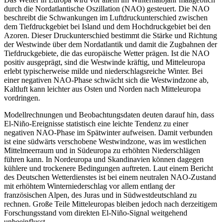
durch die Nordatlantische Oszillation (NAO) gesteuert. Die NAO
beschreibt die Schwankungen im Luftdruckunterschied zwischen
dem Tiefdruckgebiet bei Island und dem Hochdruckgebiet bei den
Azoren. Dieser Druckunterschied bestimmt die Stärke und Richtung
der Westwinde über dem Nordatlantik und damit die Zugbahnen der
Tiefdruckgebiete, die das europäische Wetter prägen. Ist die NAO
positiv ausgeprägt, sind die Westwinde kräftig, und Mitteleuropa
erlebt typischerweise milde und niederschlagsreiche Winter. Bei
einer negativen NAO-Phase schwächt sich die Westwindzone ab,
Kaltluft kann leichter aus Osten und Norden nach Mitteleuropa
vordringen.
Modellrechnungen und Beobachtungsdaten deuten darauf hin, dass
El-Niño-Ereignisse statistisch eine leichte Tendenz zu einer
negativen NAO-Phase im Spätwinter aufweisen. Damit verbunden
ist eine südwärts verschobene Westwindzone, was im westlichen
Mittelmeerraum und in Südeuropa zu erhöhten Niederschlägen
führen kann. In Nordeuropa und Skandinavien können dagegen
kühlere und trockenere Bedingungen auftreten. Laut einem Bericht
des Deutschen Wetterdienstes ist bei einem neutralen NAO-Zustand
mit erhöhtem Winterniederschlag vor allem entlang der
französischen Alpen, des Juras und in Südwestdeutschland zu
rechnen. Große Teile Mitteleuropas bleiben jedoch nach derzeitigem
Forschungsstand vom direkten El-Niño-Signal weitgehend
unbeeinflusst.