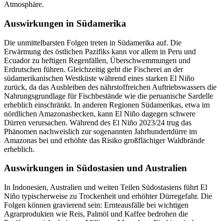
Atmosphäre.
Auswirkungen in Südamerika
Die unmittelbarsten Folgen treten in Südamerika auf. Die
Erwärmung des östlichen Pazifiks kann vor allem in Peru und
Ecuador zu heftigen Regenfällen, Überschwemmungen und
Erdrutschen führen. Gleichzeitig geht die Fischerei an der
südamerikanischen Westküste während eines starken El Niño
zurück, da das Ausbleiben des nährstoffreichen Auftriebswassers die
Nahrungsgrundlage für Fischbestände wie die peruanische Sardelle
erheblich einschränkt. In anderen Regionen Südamerikas, etwa im
nördlichen Amazonasbecken, kann El Niño dagegen schwere
Dürren verursachen. Während des El Niño 2023/24 trug das
Phänomen nachweislich zur sogenannten Jahrhundertdürre im
Amazonas bei und erhöhte das Risiko großflächiger Waldbrände
erheblich.
Auswirkungen in Südostasien und Australien
In Indonesien, Australien und weiten Teilen Südostasiens führt El
Niño typischerweise zu Trockenheit und erhöhter Dürregefahr. Die
Folgen können gravierend sein: Ernteausfälle bei wichtigen
Agrarprodukten wie Reis, Palmöl und Kaffee bedrohen die