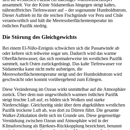
ansammelt. Vor der Küste Südamerikas hingegen steigt kaltes,
nährstoffreiches Tiefenwasser auf – der sogenannte Humboldtstrom.
Dieser Auftrieb ist für die reichen Fischgründe vor Peru und Chile
verantwortlich und hält die Meeresoberflächentemperatur im
östlichen Pazifik niedrig.
Die Störung des Gleichgewichts
Bei einem El-Niño-Ereignis schwächen sich die Passatwinde ab
oder kehren sich teilweise sogar um. Dadurch wird das warme
Oberflächenwasser, das sich normalerweise im westlichen Pazifik
sammelt, nach Osten zurückgedrängt. Das kalte Tiefenwasser vor
Südamerika kann nicht mehr aufsteigen, die
Meeresoberflächentemperatur steigt und der Humboldtstrom wird
geschwächt oder kommt vorübergehend zum Erliegen.
Diese Veränderung im Ozean wirkt unmittelbar auf die Atmosphäre
zurück. Über dem nun ungewöhnlich warmen östlichen Pazifik
steigt feuchte Luft auf, es bilden sich Wolken und starke
Niederschläge. Gleichzeitig sinkt über dem abgekühlten westlichen
Pazifik trockene Luft ab, was dort zu Dürren führt. Die gesamte
Walker-Zirkulation dreht sich im Grunde um. Diese gegenseitige
Verstärkung zwischen Ozean und Atmosphäre wird in der
Klimaforschung als Bjerknes-Rückkopplung bezeichnet, benannt