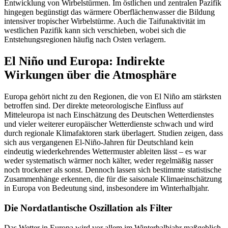
Entwicklung von Wirbelstürmen. Im östlichen und zentralen Pazifik
hingegen begünstigt das wärmere Oberflächenwasser die Bildung
intensiver tropischer Wirbelstürme. Auch die Taifunaktivität im
westlichen Pazifik kann sich verschieben, wobei sich die
Entstehungsregionen häufig nach Osten verlagern.
El Niño und Europa: Indirekte
Wirkungen über die Atmosphäre
Europa gehört nicht zu den Regionen, die von El Niño am stärksten
betroffen sind. Der direkte meteorologische Einfluss auf
Mitteleuropa ist nach Einschätzung des Deutschen Wetterdienstes
und vieler weiterer europäischer Wetterdienste schwach und wird
durch regionale Klimafaktoren stark überlagert. Studien zeigen, dass
sich aus vergangenen El-Niño-Jahren für Deutschland kein
eindeutig wiederkehrendes Wettermuster ableiten lässt – es war
weder systematisch wärmer noch kälter, weder regelmäßig nasser
noch trockener als sonst. Dennoch lassen sich bestimmte statistische
Zusammenhänge erkennen, die für die saisonale Klimaeinschätzung
in Europa von Bedeutung sind, insbesondere im Winterhalbjahr.
Die Nordatlantische Oszillation als Filter
Das Wetter in Europa wird vor allem im Winterhalbjahr maßgeblich