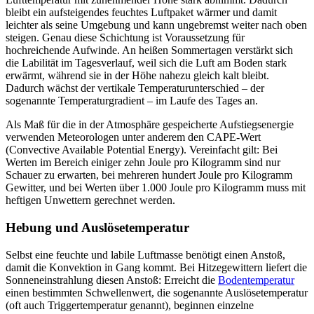
bleibt ein aufsteigendes feuchtes Luftpaket wärmer und damit
leichter als seine Umgebung und kann ungebremst weiter nach oben
steigen. Genau diese Schichtung ist Voraussetzung für
hochreichende Aufwinde. An heißen Sommertagen verstärkt sich
die Labilität im Tagesverlauf, weil sich die Luft am Boden stark
erwärmt, während sie in der Höhe nahezu gleich kalt bleibt.
Dadurch wächst der vertikale Temperaturunterschied – der
sogenannte Temperaturgradient – im Laufe des Tages an.
Als Maß für die in der Atmosphäre gespeicherte Aufstiegsenergie
verwenden Meteorologen unter anderem den CAPE-Wert
(Convective Available Potential Energy). Vereinfacht gilt: Bei
Werten im Bereich einiger zehn Joule pro Kilogramm sind nur
Schauer zu erwarten, bei mehreren hundert Joule pro Kilogramm
Gewitter, und bei Werten über 1.000 Joule pro Kilogramm muss mit
heftigen Unwettern gerechnet werden.
Hebung und Auslösetemperatur
Selbst eine feuchte und labile Luftmasse benötigt einen Anstoß,
damit die Konvektion in Gang kommt. Bei Hitzegewittern liefert die
Sonneneinstrahlung diesen Anstoß: Erreicht die
Bodentemperatur
einen bestimmten Schwellenwert, die sogenannte Auslösetemperatur
(oft auch Triggertemperatur genannt), beginnen einzelne