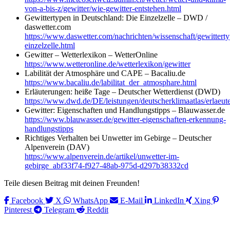
von-a-bis-z/gewitter/wie-gewitter-entstehen.html
Gewittertypen in Deutschland: Die Einzelzelle – DWD /
daswetter.com
https://www.daswetter.com/nachrichten/wissenschaft/gewittert
einzelzelle.html
Gewitter – Wetterlexikon – WetterOnline
https://www.wetteronline.de/wetterlexikon/gewitter
Labilität der Atmosphäre und CAPE – Bacaliu.de
https://www.bacaliu.de/labilitat_der_atmosphare.html
Erläuterungen: heiße Tage – Deutscher Wetterdienst (DWD)
https://www.dwd.de/DE/leistungen/deutscherklimaatlas/erlaeute
Gewitter: Eigenschaften und Handlungstipps – Blauwasser.de
https://www.blauwasser.de/gewitter-eigenschaften-erkennung-
handlungstipps
Richtiges Verhalten bei Unwetter im Gebirge – Deutscher
Alpenverein (DAV)
https://www.alpenverein.de/artikel/unwetter-im-
gebirge_abf33f74-f927-48ab-975d-d297b38332cd
Teile diesen Beitrag mit deinen Freunden!
Facebook
X
WhatsApp
E-Mail
LinkedIn
Xing
Pinterest
Telegram
Reddit