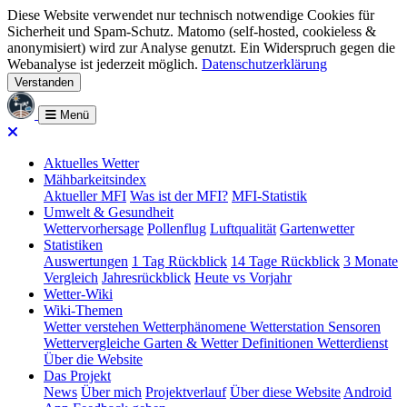
Diese Website verwendet nur technisch notwendige Cookies für
Sicherheit und Spam-Schutz. Matomo (self-hosted, cookieless &
anonymisiert) wird zur Analyse genutzt. Ein Widerspruch gegen die
Webanalyse ist jederzeit möglich.
Datenschutzerklärung
Verstanden
Menü
Aktuelles Wetter
Mähbarkeitsindex
Aktueller MFI
Was ist der MFI?
MFI-Statistik
Umwelt & Gesundheit
Wettervorhersage
Pollenflug
Luftqualität
Gartenwetter
Statistiken
Auswertungen
1 Tag Rückblick
14 Tage Rückblick
3 Monate
Vergleich
Jahresrückblick
Heute vs Vorjahr
Wetter-Wiki
Wiki-Themen
Wetter verstehen
Wetterphänomene
Wetterstation
Sensoren
Wettervergleiche
Garten & Wetter
Definitionen
Wetterdienst
Über die Website
Das Projekt
News
Über mich
Projektverlauf
Über diese Website
Android