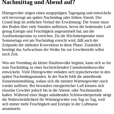
Nachmittag und Abend auf?
Hitzegewitter zeigen einen ausgeprägten Tagesgang und entwickeln
sich bevorzugt am späten Nachmittag oder frühen Abend. Der
Grund liegt im zeitlichen Verlauf der Erwärmung: Die Sonne muss
den Boden über viele Stunden aufheizen, bevor die bodennahe Luft
genug Energie und Feuchtigkeit angesammelt hat, um die
Auslösetemperatur zu erreichen. Da die Höchsttemperatur eines
Sommertags erst am Nachmittag erreicht wird, fällt auch der
Zeitpunkt der stärksten Konvektion in diese Phase. Zusätzlich
benötigt das Aufwachsen der Wolke bis zur Gewitterreife selbst
noch Zeit.
Was am Vormittag als kleine Haufenwolke beginnt, kann sich so bis
zum Nachmittag zu einer hochreichenden Cumulonimbuswolke
entwickeln. Viele Hitzegewitter entladen sich typischerweise in den
späten Nachmittagsstunden. In der Nacht fehlt die antreibende
Sonneneinstrahlung, sodass sich die meisten Wärmegewitter rasch
wieder auflösen. Bei besonders energiereicher Luft können sich
einzelne Gewitter jedoch bis in die Abend- oder Nachtstunden
halten. Während einer länger anhaltenden Schönwetterperiode steigt
die Wahrscheinlichkeit für Wärmegewitter von Tag zu Tag, weil
sich immer mehr Feuchtigkeit und Energie in der Luftmasse
ansammeln.