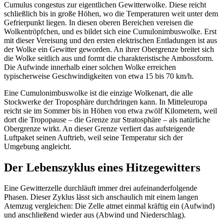
Cumulus congestus zur eigentlichen Gewitterwolke. Diese reicht
schließlich bis in große Höhen, wo die Temperaturen weit unter dem
Gefrierpunkt liegen. In diesen oberen Bereichen vereisen die
Wolkentröpfchen, und es bildet sich eine Cumulonimbuswolke. Erst
mit dieser Vereisung und den ersten elektrischen Entladungen ist aus
der Wolke ein Gewitter geworden. An ihrer Obergrenze breitet sich
die Wolke seitlich aus und formt die charakteristische Ambossform.
Die Aufwinde innerhalb einer solchen Wolke erreichen
typischerweise Geschwindigkeiten von etwa 15 bis 70 km/h.
Eine Cumulonimbuswolke ist die einzige Wolkenart, die alle
Stockwerke der Troposphäre durchdringen kann. In Mitteleuropa
reicht sie im Sommer bis in Höhen von etwa zwölf Kilometern, weil
dort die Tropopause – die Grenze zur Stratosphäre – als natürliche
Obergrenze wirkt. An dieser Grenze verliert das aufsteigende
Luftpaket seinen Auftrieb, weil seine Temperatur sich der
Umgebung angleicht.
Der Lebenszyklus eines Hitzegewitters
Eine Gewitterzelle durchläuft immer drei aufeinanderfolgende
Phasen. Dieser Zyklus lässt sich anschaulich mit einem langen
Atemzug vergleichen: Die Zelle atmet einmal kräftig ein (Aufwind)
und anschließend wieder aus (Abwind und Niederschlag).