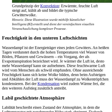
Grundprinzip der
Konvektion
: Erwärmte, feuchte Luft
steigt auf, kühlt ab und bildet die typische
Gewitterwolke.
Hinweis: Diese Illustration wurde mithilfe künstlicher
Intelligenz (KI) erstellt und dient der vereinfachten visuellen
Veranschaulichung komplexer Prozesse.
Feuchtigkeit in den unteren Luftschichten
Wasserdampf ist der Energieträger eines jeden Gewitters. An heißen
Tagen verdunstet durch die hohen Temperaturen viel Wasser von
Böden, Pflanzen und Gewässern – ein Vorgang, der als
Evapotranspiration bezeichnet wird. Je wärmer die Luft ist, desto
mehr Wasserdampf kann sie aufnehmen. Diese feuchtwarme Luft
wird vom Menschen als schwül empfunden. Ohne ausreichende
Feuchtigkeit kann sich keine Wolke bilden, denn beim Aufsteigen
und Abkühlen der Luft muss der Wasserdampf zu Wolkentröpfchen
kondensieren. Bei der
Kondensation
wird zudem Wärme frei, die
den weiteren Aufstieg zusätzlich antreibt.
Labil geschichtete Atmosphäre
Labilität beschreibt einen Zustand der Atmosphäre, in dem die
Lufttemperatur mit zunehmender Höhe stark abnimmt. Dadurch