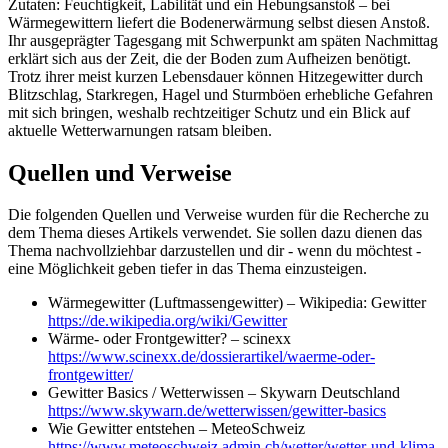
Zutaten: Feuchtigkeit, Labilität und ein Hebungsanstoß – bei
Wärmegewittern liefert die Bodenerwärmung selbst diesen Anstoß.
Ihr ausgeprägter Tagesgang mit Schwerpunkt am späten Nachmittag
erklärt sich aus der Zeit, die der Boden zum Aufheizen benötigt.
Trotz ihrer meist kurzen Lebensdauer können Hitzegewitter durch
Blitzschlag, Starkregen, Hagel und Sturmböen erhebliche Gefahren
mit sich bringen, weshalb rechtzeitiger Schutz und ein Blick auf
aktuelle Wetterwarnungen ratsam bleiben.
Quellen und Verweise
Die folgenden Quellen und Verweise wurden für die Recherche zu
dem Thema dieses Artikels verwendet. Sie sollen dazu dienen das
Thema nachvollziehbar darzustellen und dir - wenn du möchtest -
eine Möglichkeit geben tiefer in das Thema einzusteigen.
Wärmegewitter (Luftmassengewitter) – Wikipedia: Gewitter
https://de.wikipedia.org/wiki/Gewitter
Wärme- oder Frontgewitter? – scinexx
https://www.scinexx.de/dossierartikel/waerme-oder-
frontgewitter/
Gewitter Basics / Wetterwissen – Skywarn Deutschland
https://www.skywarn.de/wetterwissen/gewitter-basics
Wie Gewitter entstehen – MeteoSchweiz
https://www.meteoschweiz.admin.ch/wetter/wetter-und-klima-