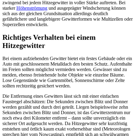
zwingend bei jedem Hitzegewitter in voller Stärke auftreten. Bei
starker
Höhenströmung
und ausgeprägter Windscherung können
sich aus der gleichen Grundsituation allerdings deutlich
gefährlichere und langlebigere Gewitterformen wie Multizellen oder
Superzellen entwickeln.
Richtiges Verhalten bei einem
Hitzegewitter
Bei einem aufziehenden Gewitter bietet ein festes Gebäude oder ein
Auto mit geschlossenem Metalldach den besten Schutz. Aufenthalte
im Freien sollten möglichst vermieden werden. Gewässer sind zu
meiden, ebenso freistehende hohe Objekte wie einzelne Bäume.
Lose Gegenstände wie Gartenmöbel, Sonnenschirme oder Zelte
sollten rechtzeitig gesichert werden.
Die Entfernung eines Gewitters lässt sich mit einer einfachen
Faustregel abschätzen: Die Sekunden zwischen Blitz und Donner
werden gezählt und durch drei geteilt. Liegen beispielsweise zehn
Sekunden zwischen Blitz und Donner, ist das Gewitterzentrum nur
noch etwa drei Kilometer entfernt – dann sollte unverzüglich ein
sicherer Ort aufgesucht werden. Da Hitzegewitter sehr kurzfristig
entstehen und örtlich kaum exakt vorhersehbar sind (Meteorologen
sprechen hier vom Nowcasting), empfiehlt sich an schwülwarmen