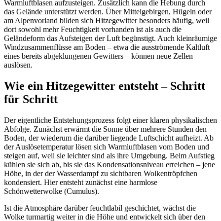
Warmluftblasen aufzusteigen. Zusätzlich kann die Hebung durch
das Gelände unterstützt werden. Über Mittelgebirgen, Hügeln oder
am Alpenvorland bilden sich Hitzegewitter besonders häufig, weil
dort sowohl mehr Feuchtigkeit vorhanden ist als auch die
Geländeform das Aufsteigen der Luft begünstigt. Auch kleinräumige
Windzusammenflüsse am Boden – etwa die ausströmende Kaltluft
eines bereits abgeklungenen Gewitters – können neue Zellen
auslösen.
Wie ein Hitzegewitter entsteht – Schritt
für Schritt
Der eigentliche Entstehungsprozess folgt einer klaren physikalischen
Abfolge. Zunächst erwärmt die Sonne über mehrere Stunden den
Boden, der wiederum die darüber liegende Luftschicht aufheizt. Ab
der Auslösetemperatur lösen sich Warmluftblasen vom Boden und
steigen auf, weil sie leichter sind als ihre Umgebung. Beim Aufstieg
kühlen sie sich ab, bis sie das Kondensationsniveau erreichen – jene
Höhe, in der der Wasserdampf zu sichtbaren Wolkentröpfchen
kondensiert. Hier entsteht zunächst eine harmlose
Schönwetterwolke (Cumulus).
Ist die Atmosphäre darüber feuchtlabil geschichtet, wächst die
Wolke turmartig weiter in die Höhe und entwickelt sich über den