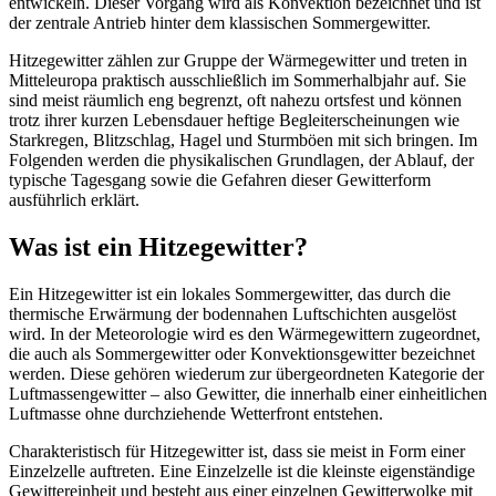
entwickeln. Dieser Vorgang wird als Konvektion bezeichnet und ist
der zentrale Antrieb hinter dem klassischen Sommergewitter.
Hitzegewitter zählen zur Gruppe der Wärmegewitter und treten in
Mitteleuropa praktisch ausschließlich im Sommerhalbjahr auf. Sie
sind meist räumlich eng begrenzt, oft nahezu ortsfest und können
trotz ihrer kurzen Lebensdauer heftige Begleiterscheinungen wie
Starkregen, Blitzschlag, Hagel und Sturmböen mit sich bringen. Im
Folgenden werden die physikalischen Grundlagen, der Ablauf, der
typische Tagesgang sowie die Gefahren dieser Gewitterform
ausführlich erklärt.
Was ist ein Hitzegewitter?
Ein Hitzegewitter ist ein lokales Sommergewitter, das durch die
thermische Erwärmung der bodennahen Luftschichten ausgelöst
wird. In der Meteorologie wird es den Wärmegewittern zugeordnet,
die auch als Sommergewitter oder Konvektionsgewitter bezeichnet
werden. Diese gehören wiederum zur übergeordneten Kategorie der
Luftmassengewitter – also Gewitter, die innerhalb einer einheitlichen
Luftmasse ohne durchziehende Wetterfront entstehen.
Charakteristisch für Hitzegewitter ist, dass sie meist in Form einer
Einzelzelle auftreten. Eine Einzelzelle ist die kleinste eigenständige
Gewittereinheit und besteht aus einer einzelnen Gewitterwolke mit