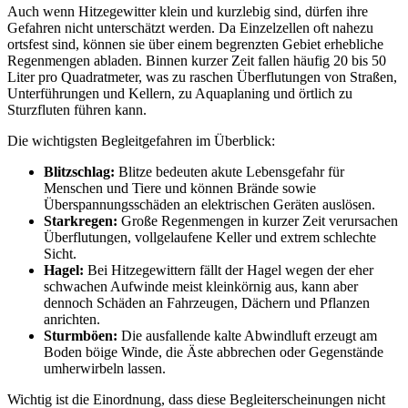
Auch wenn Hitzegewitter klein und kurzlebig sind, dürfen ihre
Gefahren nicht unterschätzt werden. Da Einzelzellen oft nahezu
ortsfest sind, können sie über einem begrenzten Gebiet erhebliche
Regenmengen abladen. Binnen kurzer Zeit fallen häufig 20 bis 50
Liter pro Quadratmeter, was zu raschen Überflutungen von Straßen,
Unterführungen und Kellern, zu Aquaplaning und örtlich zu
Sturzfluten führen kann.
Die wichtigsten Begleitgefahren im Überblick:
Blitzschlag:
Blitze bedeuten akute Lebensgefahr für
Menschen und Tiere und können Brände sowie
Überspannungsschäden an elektrischen Geräten auslösen.
Starkregen:
Große Regenmengen in kurzer Zeit verursachen
Überflutungen, vollgelaufene Keller und extrem schlechte
Sicht.
Hagel:
Bei Hitzegewittern fällt der Hagel wegen der eher
schwachen Aufwinde meist kleinkörnig aus, kann aber
dennoch Schäden an Fahrzeugen, Dächern und Pflanzen
anrichten.
Sturmböen:
Die ausfallende kalte Abwindluft erzeugt am
Boden böige Winde, die Äste abbrechen oder Gegenstände
umherwirbeln lassen.
Wichtig ist die Einordnung, dass diese Begleiterscheinungen nicht